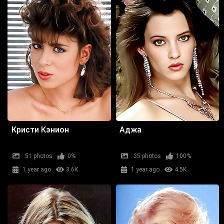
Кристи Кэнион
Аджа
51 photos
0%
35 photos
100%
1 year ago
3.6K
1 year ago
4.5K