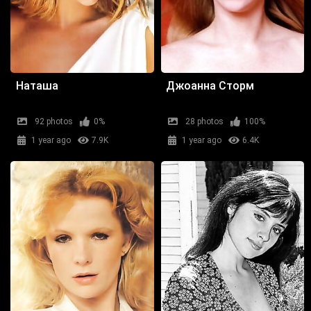
Наташа
Джоанна Сторм
92 photos
0%
28 photos
100%
1 year ago
7.9K
1 year ago
6.4K