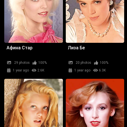
Афина Стар
Лиза Бе
29 photos
100%
20 photos
100%
1 year ago
2.6K
1 year ago
6.3K