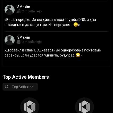
SMaxim
2 months ago
«
Всё в порядке. Износ диска, отказ службы DNS, и два
выходных в дата-центре. И я вернулся...
»
SMaxim
3 months ago
«
Добавил в спам ВСЕ известные одноразовые почтовые
сервисы. Если удастся удивить, буду рад
»
Top Active Members
Top Active