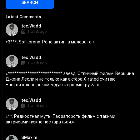
Latest Comments
tec.Wadd
1 week ago
«
3***. Soft prono. Рене актинга маловато.
»
tec.Wadd
1 week ago
«
************************* звёзд. Отличный фильм. Вершина
Джона Лесли и не только как актёра X-rated считаю.
Настоятельно рекомендую к просмотру. &...
»
tec.Wadd
1 week ago
«
**. Редкостная муть. Так запороть фильм с такими
актрисами нужно постараться.
»
SMaxim