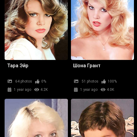
Тара Эйр
Шона Грант
64 photos
0%
51 photos
100%
1 year ago
4.2K
1 year ago
4.0K