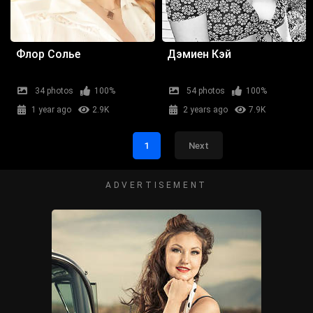
Флор Солье
Дэмиен Кэй
34 photos
100%
54 photos
100%
1 year ago
2.9K
2 years ago
7.9K
1
Next
ADVERTISEMENT