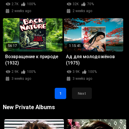
2.7K
100%
32K
70%
2 weeks ago
2 weeks ago
56:17
1:15:41
Возвращение к природе
Ад для молодожёнов
(1932)
(1975)
2.9K
100%
3.9K
100%
3 weeks ago
3 weeks ago
1
Next
New Private Albums