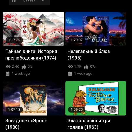
Latest
1:17:39
1:29:37
Тайная книга: История
Нелегальный блюз
прелюбодеяния (1974)
(1995)
2.4K
0%
1.7K
0%
1 week ago
1 week ago
1:07:13
1:09:20
Звездолет «Эрос»
Златовласка и три
(1980)
голяка (1963)