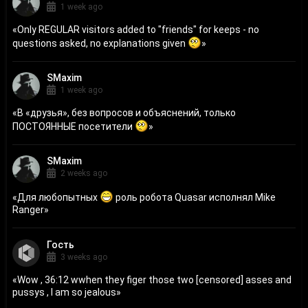
1 week ago
«
Only REGULAR visitors added to "friends" for keeps - no
questions asked, no explanations given
»
SMaxim
1 week ago
«
В «друзья», без вопросов и объяснений, только
ПОСТОЯННЫЕ посетители
»
SMaxim
2 weeks ago
«
Для любопытных
роль робота Quasar исполнял Mike
Ranger
»
Гость
3 weeks ago
«
Wow , 36:12 wwhen they figer those two [censored] asses and
pussys , I am so jealous
»