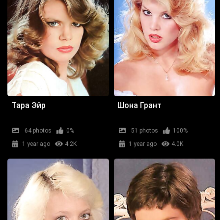
Тара Эйр
Шона Грант
64 photos
0%
51 photos
100%
1 year ago
4.2K
1 year ago
4.0K