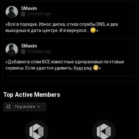
SMaxim
2 months ago
«
Всё в порядке. Износ диска, отказ службы DNS, и два
выходных в дата-центре. И я вернулся...
»
SMaxim
3 months ago
«
Добавил в спам ВСЕ известные одноразовые почтовые
сервисы. Если удастся удивить, буду рад
»
Top Active Members
Top Active