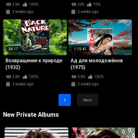
2.6K
100%
32K
70%
2 weeks ago
2 weeks ago
56:17
1:15:41
Возвращение к природе
Ад для молодожёнов
(1932)
(1975)
2.8K
100%
3.8K
100%
3 weeks ago
3 weeks ago
1
Next
New Private Albums