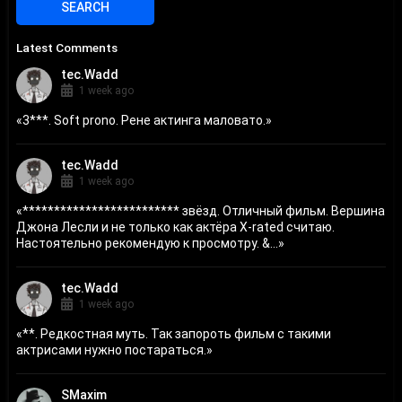
Latest Comments
tec.Wadd
1 week ago
«
3***. Soft prono. Рене актинга маловато.
»
tec.Wadd
1 week ago
«
************************* звёзд. Отличный фильм. Вершина
Джона Лесли и не только как актёра X-rated считаю.
Настоятельно рекомендую к просмотру. &...
»
tec.Wadd
1 week ago
«
**. Редкостная муть. Так запороть фильм с такими
актрисами нужно постараться.
»
SMaxim