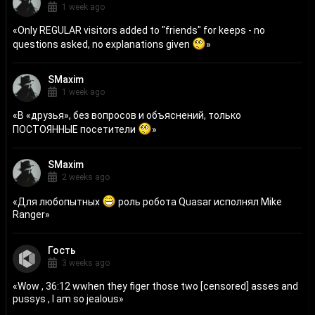
1 week ago
«
Only REGULAR visitors added to "friends" for keeps - no
questions asked, no explanations given
»
SMaxim
1 week ago
«
В «друзья», без вопросов и объяснений, только
ПОСТОЯННЫЕ посетители
»
SMaxim
2 weeks ago
«
Для любопытных
роль робота Quasar исполнял Mike
Ranger
»
Гость
3 weeks ago
«
Wow , 36:12 wwhen they figer those two [censored] asses and
pussys , I am so jealous
»