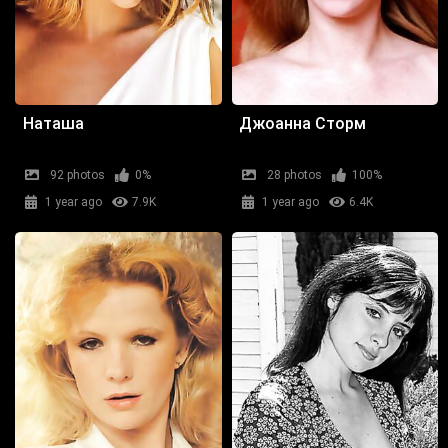
Наташа
Джоанна Сторм
92 photos
0%
28 photos
100%
1 year ago
7.9K
1 year ago
6.4K