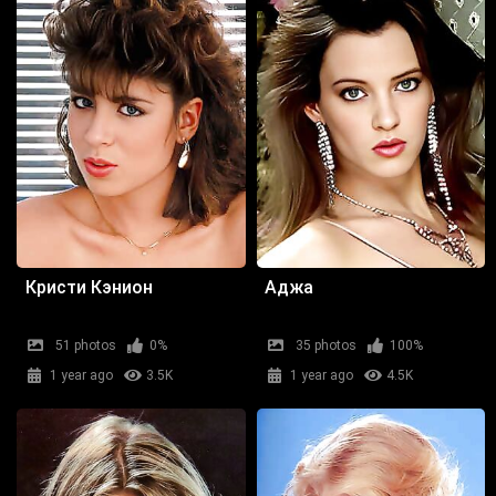
Кристи Кэнион
Аджа
51 photos
0%
35 photos
100%
1 year ago
3.5K
1 year ago
4.5K