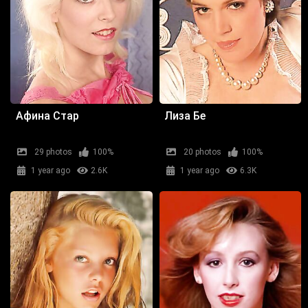
Афина Стар
Лиза Бе
29 photos
100%
20 photos
100%
1 year ago
2.6K
1 year ago
6.3K