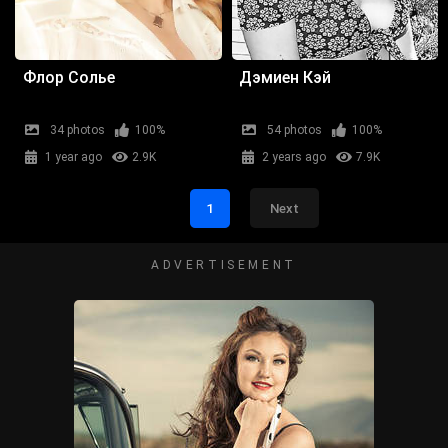
Флор Солье
Дэмиен Кэй
34 photos
100%
54 photos
100%
1 year ago
2.9K
2 years ago
7.9K
1
Next
ADVERTISEMENT