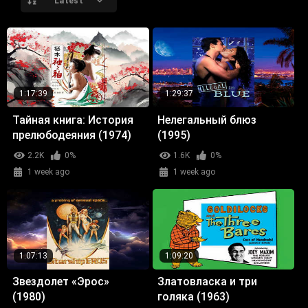
Latest
1:17:39
1:29:37
Тайная книга: История
Нелегальный блюз
прелюбодеяния (1974)
(1995)
2.2K
0%
1.6K
0%
1 week ago
1 week ago
1:07:13
1:09:20
Звездолет «Эрос»
Златовласка и три
(1980)
голяка (1963)