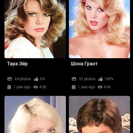
Тара Эйр
Шона Грант
64 photos
0%
51 photos
100%
1 year ago
4.2K
1 year ago
4.0K