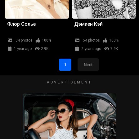
Флор Солье
Дэмиен Кэй
34 photos
100%
54 photos
100%
1 year ago
2.9K
2 years ago
7.9K
1
Next
ADVERTISEMENT