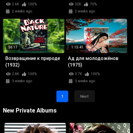
2.6K
100%
32K
70%
2 weeks ago
2 weeks ago
56:17
1:15:41
Возвращение к природе
Ад для молодожёнов
(1932)
(1975)
2.8K
100%
3.7K
100%
3 weeks ago
3 weeks ago
1
Next
New Private Albums