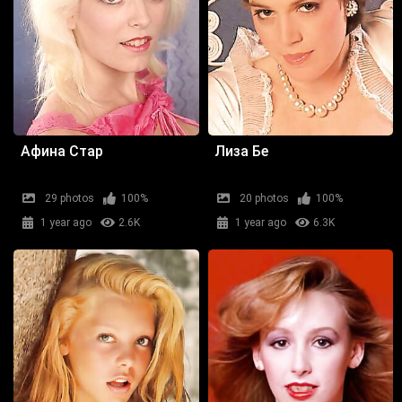
Афина Стар
Лиза Бе
29 photos
100%
20 photos
100%
1 year ago
2.6K
1 year ago
6.3K