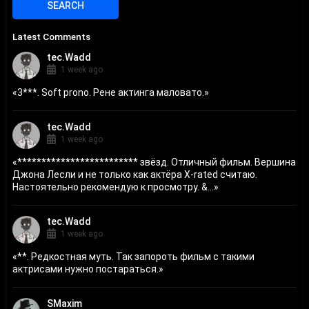
Latest Comments
tec.Wadd
1 week ago
«
3***. Soft prono. Рене актинга маловато.
»
tec.Wadd
1 week ago
«
************************* звёзд. Отличный фильм. Вершина
Джона Лесли и не только как актёра X-rated считаю.
Настоятельно рекомендую к просмотру. &...
»
tec.Wadd
1 week ago
«
**. Редкостная муть. Так запороть фильм с такими
актрисами нужно постараться.
»
SMaxim