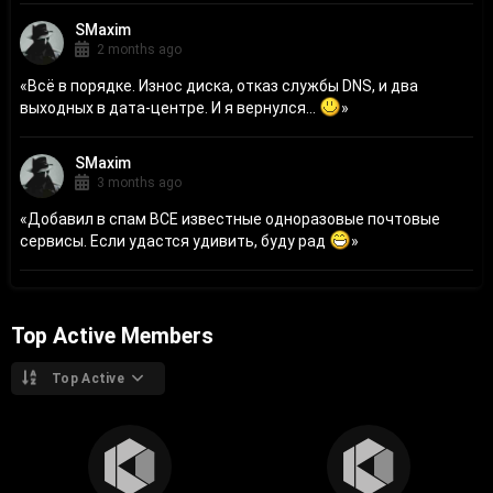
SMaxim
2 months ago
«
Всё в порядке. Износ диска, отказ службы DNS, и два
выходных в дата-центре. И я вернулся...
»
SMaxim
3 months ago
«
Добавил в спам ВСЕ известные одноразовые почтовые
сервисы. Если удастся удивить, буду рад
»
Top Active Members
Top Active