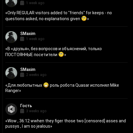
1 week ago
«
Only REGULAR visitors added to "friends" for keeps - no
questions asked, no explanations given
»
SMaxim
1 week ago
«
В «друзья», без вопросов и объяснений, только
ПОСТОЯННЫЕ посетители
»
SMaxim
2 weeks ago
«
Для любопытных
роль робота Quasar исполнял Mike
Ranger
»
Гость
3 weeks ago
«
Wow , 36:12 wwhen they figer those two [censored] asses and
pussys , I am so jealous
»