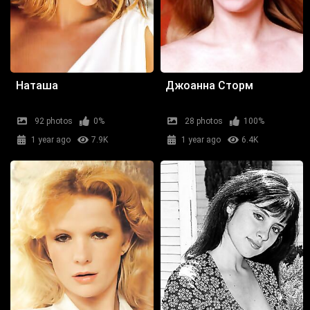
Наташа
Джоанна Сторм
92 photos
0%
28 photos
100%
1 year ago
7.9K
1 year ago
6.4K