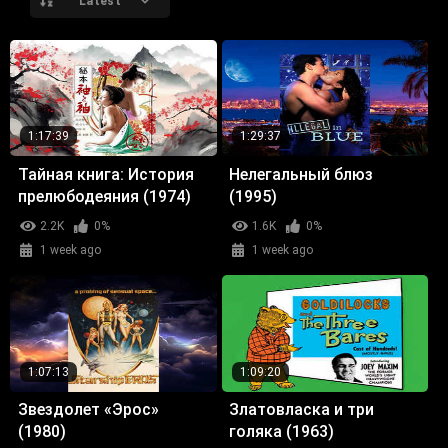
Latest
1:17:39
1:29:37
Тайная книга: История
Нелегальный блюз
прелюбодеяния (1974)
(1995)
2.2K
0%
1.6K
0%
1 week ago
1 week ago
1:07:13
1:09:20
Звездолет «Эрос»
Златовласка и три
(1980)
голяка (1963)