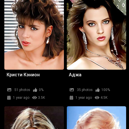
Кристи Кэнион
Аджа
51 photos
0%
35 photos
100%
1 year ago
3.5K
1 year ago
4.5K