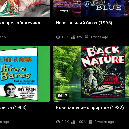
1:29:37
рия прелюбодеяния
Нелегальный блюз (1995)
 ago
1.6K
0%
1 week ago
56:17
оляка (1963)
Возвращение к природе (1932)
ks ago
2.9K
100%
3 weeks ago