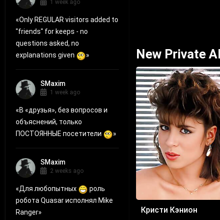
1 week ago
«
Only REGULAR visitors added to
"friends" for keeps - no
questions asked, no
New Private 
explanations given
»
SMaxim
1 week ago
«
В «друзья», без вопросов и
объяснений, только
ПОСТОЯННЫЕ посетители
»
SMaxim
2 weeks ago
«
Для любопытных
роль
робота Quasar исполнял Mike
Кристи Кэнион
Ranger
»