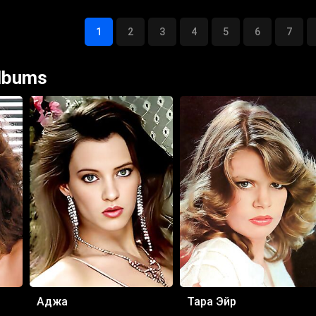
1
2
3
4
5
6
7
Albums
Аджа
Тара Эйр