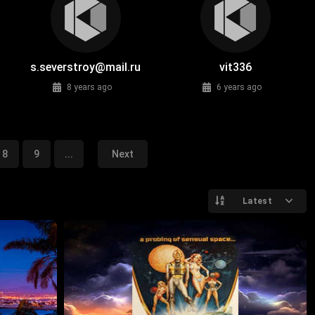
s.severstroy@mail.ru
vit336
8 years ago
6 years ago
8
9
...
Next
Latest