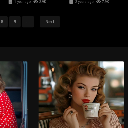
1 year ago
2.9K
2 years ago
7.9K
8
9
...
Next