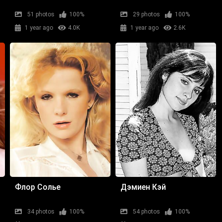
51 photos
100%
29 photos
100%
1 year ago
4.0K
1 year ago
2.6K
Флор Солье
Дэмиен Кэй
34 photos
100%
54 photos
100%