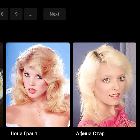
8
9
...
Next
Шона Грант
Афина Стар