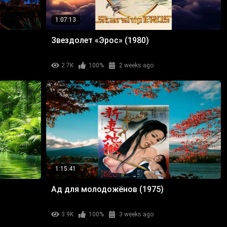
1:07:13
Звездолет «Эрос» (1980)
2.7K
100%
2 weeks ago
1:15:41
Ад для молодожёнов (1975)
3.9K
100%
3 weeks ago