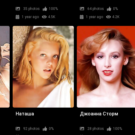
35 photos
100%
64 photos
0%
1 year ago
4.5K
1 year ago
4.2K
Наташа
Джоанна Сторм
92 photos
0%
28 photos
100%