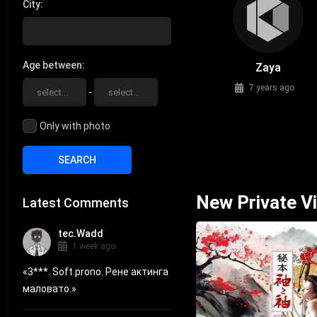
City
Age between
Zaya
7 years ago
-
Only with photo
New Private V
Latest Comments
tec.Wadd
1 week ago
«
3***. Soft prono. Рене актинга
маловато.
»