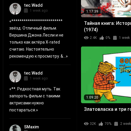
tec.Wadd
1 week ago
1:17:39
«
*************************
Тайная книга: Исто
звёзд. Отличный фильм.
(1974)
Вершина Джона Лесли и не
2.4K
0%
1 week
только как актёра X-rated
считаю. Настоятельно
рекомендую к просмотру. &...
»
tec.Wadd
1 week ago
«
**. Редкостная муть. Так
запороть фильм с такими
1:09:20
актрисами нужно
Златовласка и три г
постараться.
»
32K
70%
2 wee
SMaxim