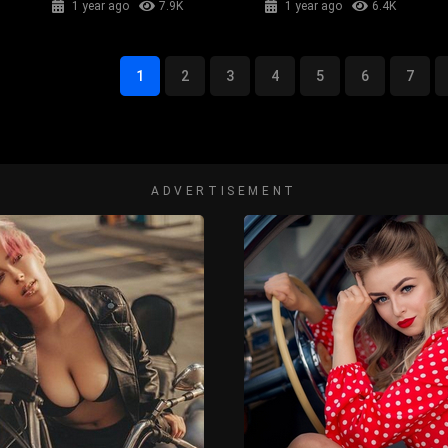
1 year ago
7.9K
1 year ago
6.4K
1
2
3
4
5
6
7
ADVERTISEMENT