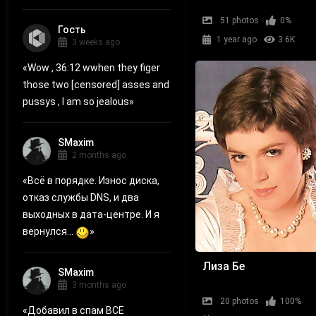
51 photos
0%
Гость
1 year ago
3.6K
3 weeks ago
«
Wow , 36:12 wwhen they figer
those two [censored] asses and
pussys , I am so jealous
»
SMaxim
2 months ago
«
Всё в порядке. Износ диска,
отказ службы DNS, и два
выходных в дата-центре. И я
вернулся...
»
Лиза Бе
SMaxim
3 months ago
20 photos
100%
«
Добавил в спам ВСЕ