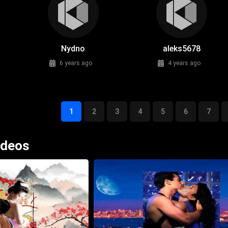
Nydno
aleks5678
6 years ago
4 years ago
1
2
3
4
5
6
7
ideos