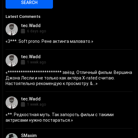
Latest Comments
tec.Wadd
6 days ago
«
3***. Soft prono. Рене актинга маловато.
»
tec.Wadd
1 week ago
«
************************* звёзд. Отличный фильм. Вершина
Джона Лесли и не только как актёра X-rated считаю.
Настоятельно рекомендую к просмотру. &...
»
tec.Wadd
1 week ago
«
**. Редкостная муть. Так запороть фильм с такими
актрисами нужно постараться.
»
SMaxim