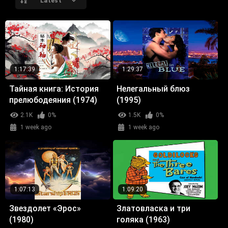
Latest
1:17:39
1:29:37
Тайная книга: История
Нелегальный блюз
прелюбодеяния (1974)
(1995)
2.1K
0%
1.5K
0%
1 week ago
1 week ago
1:07:13
1:09:20
Звездолет «Эрос»
Златовласка и три
(1980)
голяка (1963)