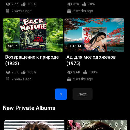
2.5K
100%
32K
70%
2 weeks ago
2 weeks ago
56:17
1:15:41
Возвращение к природе
Ад для молодожёнов
(1932)
(1975)
2.6K
100%
3.6K
100%
2 weeks ago
2 weeks ago
1
Next
New Private Albums