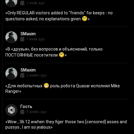
1 week ago
«
Only REGULAR visitors added to "friends" for keeps - no
questions asked, no explanations given
»
SMaxim
1 week ago
«
В «друзья», без вопросов и объяснений, только
ПОСТОЯННЫЕ посетители
»
SMaxim
2 weeks ago
«
Для любопытных
роль робота Quasar исполнял Mike
Ranger
»
Гость
3 weeks ago
«
Wow , 36:12 wwhen they figer those two [censored] asses and
pussys , I am so jealous
»