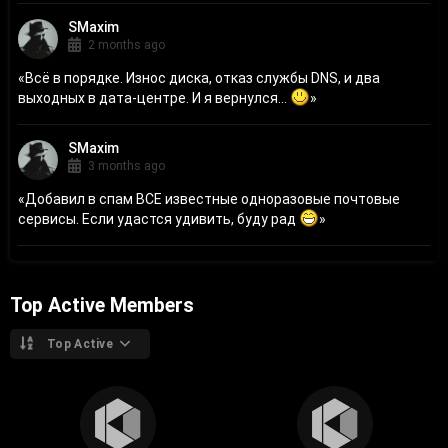
SMaxim
2 months ago
«
Всё в порядке. Износ диска, отказ службы DNS, и два
выходных в дата-центре. И я вернулся...
»
SMaxim
3 months ago
«
Добавил в спам ВСЕ известные одноразовые почтовые
сервисы. Если удастся удивить, буду рад
»
Top Active Members
Top Active