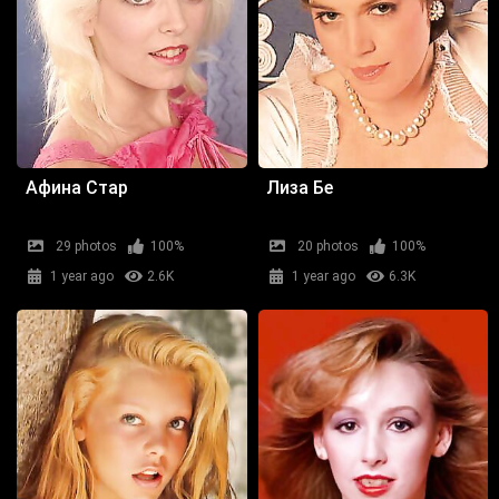
Афина Стар
Лиза Бе
29 photos
100%
20 photos
100%
1 year ago
2.6K
1 year ago
6.3K