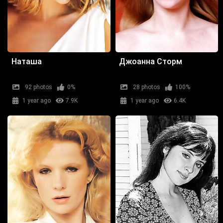
Наташа
Джоанна Сторм
92 photos
0%
28 photos
100%
1 year ago
7.9K
1 year ago
6.4K