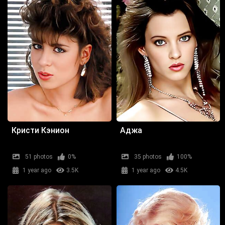
Кристи Кэнион
Аджа
51 photos
0%
35 photos
100%
1 year ago
3.5K
1 year ago
4.5K