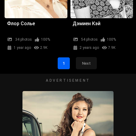
Флор Солье
Дэмиен Кэй
34 photos
100%
54 photos
100%
1 year ago
2.9K
2 years ago
7.9K
1
Next
ADVERTISEMENT