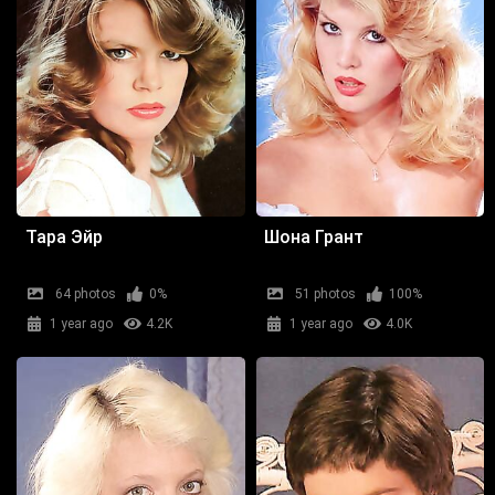
Тара Эйр
Шона Грант
64 photos
0%
51 photos
100%
1 year ago
4.2K
1 year ago
4.0K