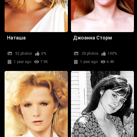
Наташа
Джоанна Сторм
92 photos
0%
28 photos
100%
1 year ago
7.9K
1 year ago
6.4K