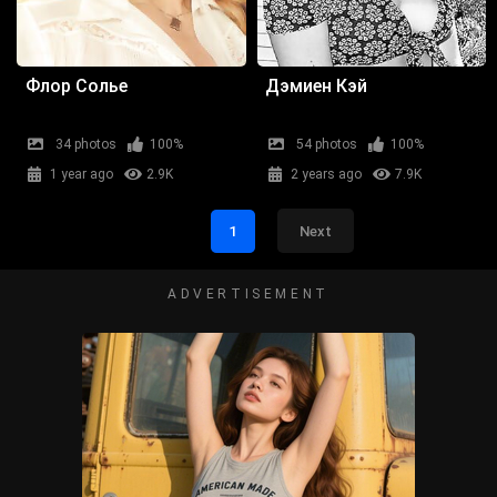
Флор Солье
Дэмиен Кэй
34 photos
100%
54 photos
100%
1 year ago
2.9K
2 years ago
7.9K
1
Next
ADVERTISEMENT