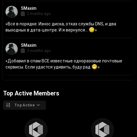
SMaxim
2 months ago
«
Всё в порядке. Износ диска, отказ службы DNS, и два
выходных в дата-центре. И я вернулся...
»
SMaxim
3 months ago
«
Добавил в спам ВСЕ известные одноразовые почтовые
сервисы. Если удастся удивить, буду рад
»
Top Active Members
Top Active