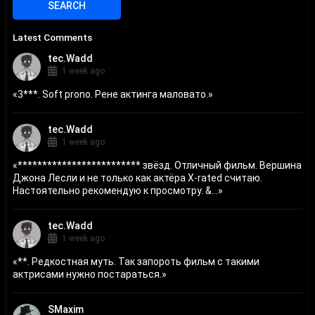
Latest Comments
tec.Wadd
1 week ago
«
3***. Soft prono. Рене актинга маловато.
»
tec.Wadd
1 week ago
«
************************* звёзд. Отличный фильм. Вершина
Джона Лесли и не только как актёра X-rated считаю.
Настоятельно рекомендую к просмотру. &...
»
tec.Wadd
1 week ago
«
**. Редкостная муть. Так запороть фильм с такими
актрисами нужно постараться.
»
SMaxim