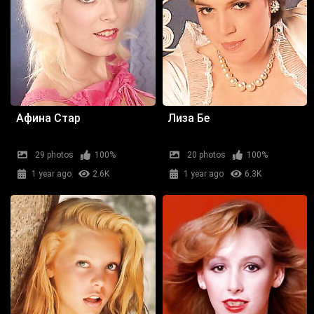
Афина Стар
Лиза Бе
29 photos
100%
20 photos
100%
1 year ago
2.6K
1 year ago
6.3K