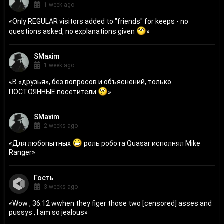
1 week ago
«
Only REGULAR visitors added to "friends" for keeps - no
questions asked, no explanations given
»
SMaxim
1 week ago
«
В «друзья», без вопросов и объяснений, только
ПОСТОЯННЫЕ посетители
»
SMaxim
2 weeks ago
«
Для любопытных
роль робота Quasar исполнял Mike
Ranger
»
Гость
3 weeks ago
«
Wow , 36:12 wwhen they figer those two [censored] asses and
pussys , I am so jealous
»