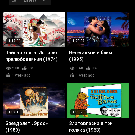
Latest
1:17:39
1:29:37
Тайная книга: История
Нелегальный блюз
прелюбодеяния (1974)
(1995)
2.3K
0%
1.6K
0%
1 week ago
1 week ago
1:07:13
1:09:20
Звездолет «Эрос»
Златовласка и три
(1980)
голяка (1963)