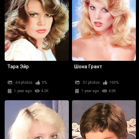
Тара Эйр
Шона Грант
64 photos
0%
51 photos
100%
1 year ago
4.2K
1 year ago
4.0K