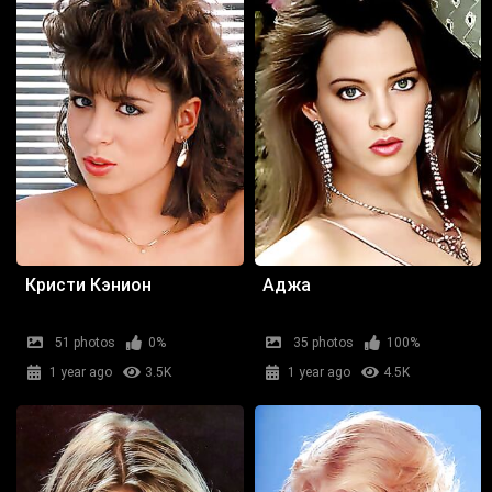
Кристи Кэнион
Аджа
51 photos
0%
35 photos
100%
1 year ago
3.5K
1 year ago
4.5K