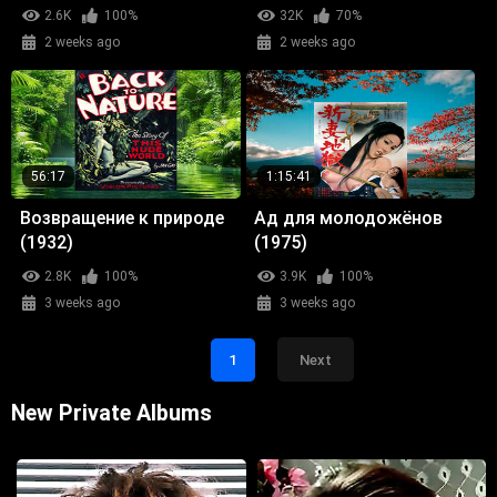
2.6K
100%
32K
70%
2 weeks ago
2 weeks ago
56:17
1:15:41
Возвращение к природе
Ад для молодожёнов
(1932)
(1975)
2.8K
100%
3.9K
100%
3 weeks ago
3 weeks ago
1
Next
New Private Albums