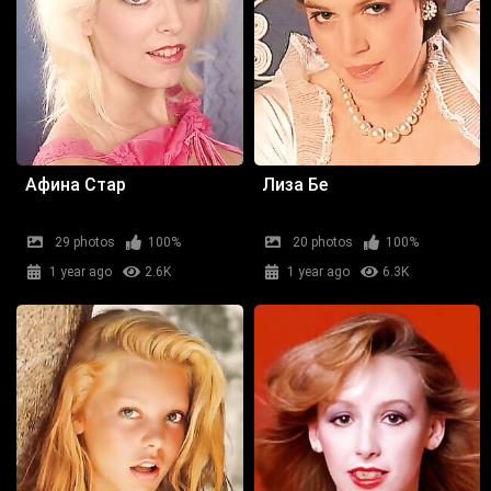
Афина Стар
Лиза Бе
29 photos
100%
20 photos
100%
1 year ago
2.6K
1 year ago
6.3K