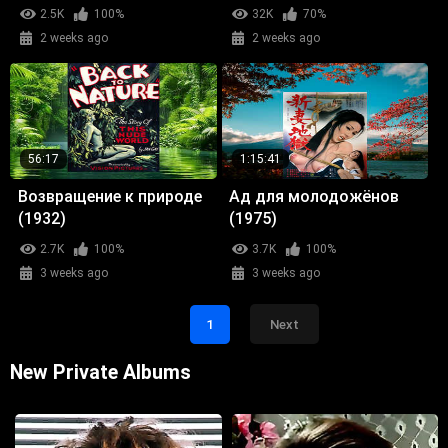
2.5K
100%
32K
70%
2 weeks ago
2 weeks ago
56:17
1:15:41
Возвращение к природе
Ад для молодожёнов
(1932)
(1975)
2.7K
100%
3.7K
100%
3 weeks ago
3 weeks ago
1
Next
New Private Albums