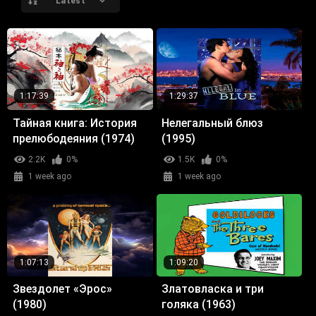
Latest
1:17:39
1:29:37
Тайная книга: История
Нелегальный блюз
прелюбодеяния (1974)
(1995)
2.2K
0%
1.5K
0%
1 week ago
1 week ago
1:07:13
1:09:20
Звездолет «Эрос»
Златовласка и три
(1980)
голяка (1963)