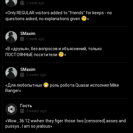
1 week ago
«
Only REGULAR visitors added to "friends" for keeps - no
questions asked, no explanations given
»
SMaxim
1 week ago
«
В «друзья», без вопросов и объяснений, только
ПОСТОЯННЫЕ посетители
»
SMaxim
2 weeks ago
«
Для любопытных
роль робота Quasar исполнял Mike
Ranger
»
Гость
3 weeks ago
«
Wow , 36:12 wwhen they figer those two [censored] asses and
pussys , I am so jealous
»