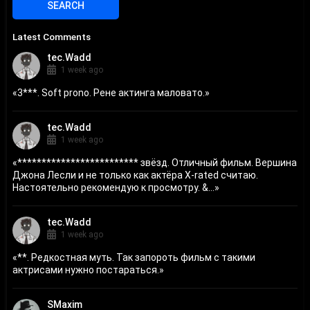
Latest Comments
tec.Wadd
1 week ago
«
3***. Soft prono. Рене актинга маловато.
»
tec.Wadd
1 week ago
«
************************* звёзд. Отличный фильм. Вершина
Джона Лесли и не только как актёра X-rated считаю.
Настоятельно рекомендую к просмотру. &...
»
tec.Wadd
1 week ago
«
**. Редкостная муть. Так запороть фильм с такими
актрисами нужно постараться.
»
SMaxim