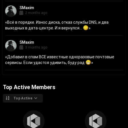
SMaxim
2 months ago
«
Всё в порядке. Износ диска, отказ службы DNS, и два
выходных в дата-центре. И я вернулся...
»
SMaxim
3 months ago
«
Добавил в спам ВСЕ известные одноразовые почтовые
сервисы. Если удастся удивить, буду рад
»
Top Active Members
Top Active