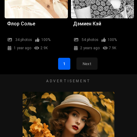
Флор Солье
Дэмиен Кэй
34 photos
100%
54 photos
100%
1 year ago
2.9K
2 years ago
7.9K
1
Next
ADVERTISEMENT