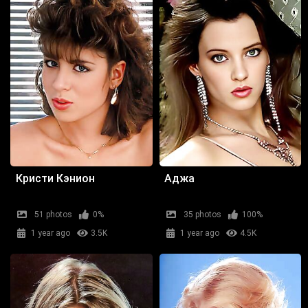
Кристи Кэнион
Аджа
51 photos
0%
35 photos
100%
1 year ago
3.5K
1 year ago
4.5K