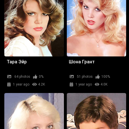
Тара Эйр
Шона Грант
64 photos
0%
51 photos
100%
1 year ago
4.2K
1 year ago
4.0K