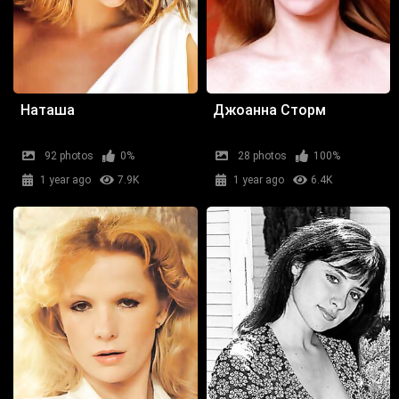
Наташа
Джоанна Сторм
92 photos
0%
28 photos
100%
1 year ago
7.9K
1 year ago
6.4K